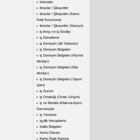
istisnalar
itirazlar / Şikayetler
itirazlar / Şikayetler (Kamu
İhale Kurumuna)
itirazlar / Şikayetler (İdareye)
iş Artışı ve iş Eksilişi
iş Denetleme
iş Deneyim (Alt Yüklenici)
iş Deneyim Belgeleri
iş Deneyim Belgeleri (Hizmet
Alımları)
iş Deneyim Belgeleri (Mal
Alımları)
iş Deneyim Belgeleri (Yapım
İşleri)
iş Durum
iş Ortaklığı (Ortak Girişim)
iş ve Meslek Ahlakına Aykırı
Davranışlar
iş Yönetme
işçilik Hesaplama
Kalite Belgeleri
Kamu Davası
Kamu İhale Kanunu