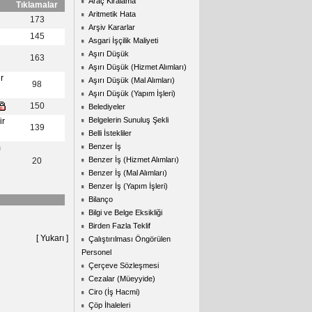
Araç Kiralama
Tıklamalar
Aritmetik Hata
173
Arşiv Kararlar
145
Asgari İşçilik Maliyeti
Aşırı Düşük
163
Aşırı Düşük (Hizmet Alımları)
r
Aşırı Düşük (Mal Alımları)
98
Aşırı Düşük (Yapım İşleri)
150
Belediyeler
Belgelerin Sunuluş Şekli
ir
139
Belli İstekliler
Benzer İş
m
Benzer İş (Hizmet Alımları)
20
Benzer İş (Mal Alımları)
Benzer İş (Yapım İşleri)
Bilanço
Bilgi ve Belge Eksikliği
Birden Fazla Teklif
[ Yukarı ]
Çalıştırılması Öngörülen
Personel
Çerçeve Sözleşmesi
Cezalar (Müeyyide)
Ciro (İş Hacmi)
Çöp İhaleleri