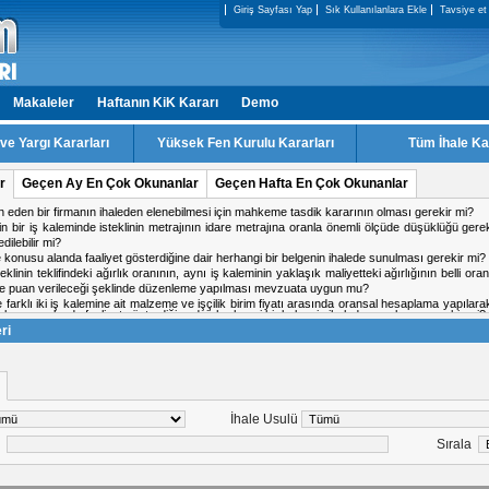
Giriş Sayfası Yap
Sık Kullanılanlara Ekle
Tavsiye et
Makaleler
Haftanın KiK Kararı
Demo
e Yargı Kararları
Yüksek Fen Kurulu Kararları
Tüm İhale Ka
r
Geçen Ay En Çok Okunanlar
Geçen Hafta En Çok Okunanlar
ale konusu alanda faaliyet gösterdiğine dair herhangi bir belgenin ihalede sunulması gerekir mi?
ki firmadan birinin doküman indirmiş olduğu IP adresinden diğer firmanın da teklif verme
 işin tamamlandığı tarih ile kabul tarihi aynı tarih olabilir mi?
 kararı için karşı oy kullanan üyeler gerekçesini yazması gerekir mi?
a ihalesinde, kesin teminat süresinin 2 yıl olarak belirlenmesi mevzuata uygun mu?
alışma yapacak personel için teklif c?etvelinde ayrı satır açılabilir mi
ri
İhale Usulü
le
Sırala