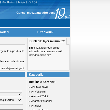
Site Haritası
İletişim
Gir / Çık
Güncel mevzuata göre geçerliği kalmayan KiK Kararları, sitemizden kald
rarları
Bize Sorun!
Bunları Biliyor musunuz?
Birim fiyat teklif cetvelinde
si yasaklanma nedeni
aritmetik hata bulunan istekli
ihaleden elenir mi?
Kategoriler
Tüm İhale Kararları
Adli Sicil Kaydı
Alt Yüklenici
Alternatif Teklif
Anahtar Personel
Analizler