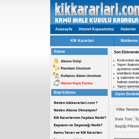
Anasayfa
Hizmet Kapsamımız
Haberler
KİK Kararları
Mahkeme v
Abone
Son Eklenenle
isteklilerin ih
Abone Girişi
Aynı ihalede i
Parolamı Unuttum
midir?
Hizmet işlerinde
Kullanıcı Adımı Unuttum
ihale komisyon
Personel taşım
Abone Kayıt Formu
Kısmi zamanlı ç
Bilgi Edinme
Giyim Bedelle
Neden kikkararlari.com ?
Filtre Temizle
Neden Abone Olmalıyım?
KiK Kararlarının Faydası Nedir?
İhale Türü
Kapsamı ve Dayanağı Nedir?
Başlığı Filtre
Kamu Yararı ve KiK Kararları