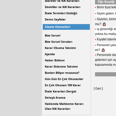
İdareler ve KiK Kararları
Öğe Başlığı
İstekliler ve KiK Kararları
Birim fiyat te
İhale Terimleri Sözlüğü
Giyim gideri,
Demo Sayfalar
Giyimin, birim
mu?
Abone Hizmetleri
iş güvenliği d
yoksa bu maliy
Bize Sorun!
Kıyafet isteni
Bize Sorun! Soruları
Personel çalış
Karar Okuma Takvimi
mi?
Ajanda
Personele daya
giderleri için 
Haber Bülteni
kapsamında mı 
Karar Eklenme Takvimi
Bunları Biliyor musunuz?
Gün Gün En Çok Okunanlar
En Çok Okunan 100 Karar
[ Geri ]
İhale Kararları Dergisi
Detaylı Arama
Hakkında Mahkeme Kararı
Olan KiK Kararları