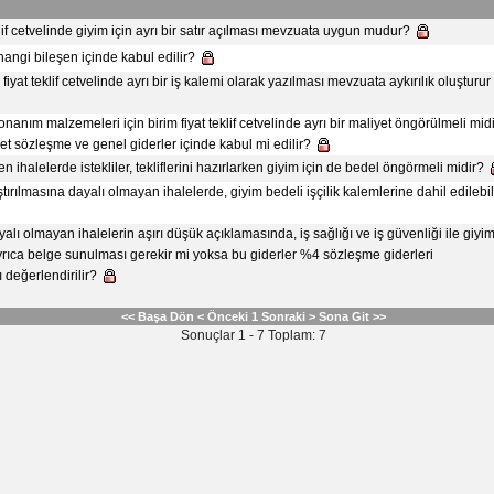
klif cetvelinde giyim için ayrı bir satır açılması mevzuata uygun mudur?
 hangi bileşen içinde kabul edilir?
 fiyat teklif cetvelinde ayrı bir iş kalemi olarak yazılması mevzuata aykırılık oluşturur
onanım malzemeleri için birim fiyat teklif cetvelinde ayrı bir maliyet öngörülmeli midi
et sözleşme ve genel giderler içinde kabul mi edilir?
len ihalelerde istekliler, tekliflerini hazırlarken giyim için de bedel öngörmeli midir?
tırılmasına dayalı olmayan ihalelerde, giyim bedeli işçilik kalemlerine dahil edilebil
lı olmayan ihalelerin aşırı düşük açıklamasında, iş sağlığı ve iş güvenliği ile giyi
ayrıca belge sunulması gerekir mi yoksa bu giderler %4 sözleşme giderleri
değerlendirilir?
<< Başa Dön
< Önceki
1
Sonraki >
Sona Git >>
Sonuçlar 1 - 7 Toplam: 7