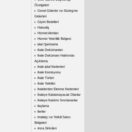
Özelgeleri
Genel Giderler ve Sözleşme
Giderleri
Giyim Bedelleri
Hakediş
Hizmet Alımları
Hizmet Yeterlilik Belgesi
idari Şartname
ihale Dokümanları
ihale Dokümanı Hakkında
Açıklama
ihale iptal Nedenleri
ihale Komisyonu
ihale Türleri
ihale Yetkilisi
ihalelerden Elenme Nedenleri
ihaleye Katılamayacak Olanlar
ihaleye Katılımı Sınırlananlar
ilaçlama
ilanlar
imalatçı ve Yetkili Satıcı
Belgeleri
imza Sirküleri