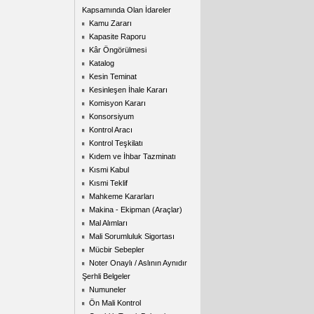
Kapsamında Olan İdareler
Kamu Zararı
Kapasite Raporu
Kâr Öngörülmesi
Katalog
Kesin Teminat
Kesinleşen İhale Kararı
Komisyon Kararı
Konsorsiyum
Kontrol Aracı
Kontrol Teşkilatı
Kıdem ve İhbar Tazminatı
Kısmi Kabul
Kısmi Teklif
Mahkeme Kararları
Makina - Ekipman (Araçlar)
Mal Alımları
Mali Sorumluluk Sigortası
Mücbir Sebepler
Noter Onaylı / Aslının Aynıdır
Şerhli Belgeler
Numuneler
Ön Mali Kontrol