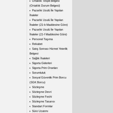
Ortaklık Tespit Belgesi
(Ortaklık Durum Belgesi)
Pazarlık Usulü İle Yapılan
İhaleler
Pazarlık Usulü İle Yapılan
İhaleler (21-b Maddesine Göre)
Pazarlık Usulü İle Yapılan
İhaleler (21-f Maddesine Göre)
Personel Taşıma
Rekabet
Satış Sonrası Hizmet Yeterlik
Belgesi
Sağlık İhaleleri
Sigorta Giderleri
Sigorta Prim Oranları
Sorumluluk
Sosyal Güvenlik Prim Borcu
(SGK Borcu)
Sözleşme
Sözleşme Devri
Sözleşme Feshi
Sözleşme Tasarısı
Standart Formlar
Süre Uzatımı