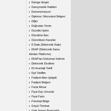
Damga Vergisi
Danışmanlık İhaleleri
Demonstrasyon
Diploma / Mezuniyet Belgesi
Diğer
Doğrudan Temin
Düzeltici İşlem
Düzeltme İlanı
Düzenleyici Kararlar
E-İhale (Elektronik İhale)
EKAP (Elektronik Kamu
Alımları Platformu)
EKAP’tan Doküman İndirme
Elektronik Eksiltme
En Avantajlı Teklif
Eşit Teklifler
Faaliyet Alanı (iştigal)
Faaliyet Belgesi
Fazla Mesai
Fiyat Dışı Unsurlar
Fiyat Farkı
Fokotopi Belge
Geçici Teminat
Gelir İdaresi Başkanlığı