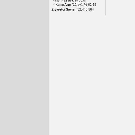
- Altın (12 ay): % 35,07
- Kamu Altın (12 ay): % 62,69
Ziyaretçi Sayısı:
32.445.564