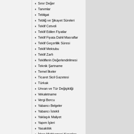
Sınır Değer
Tanımlar
Tebligat
Tebliğ ve Şikayet Süreleri
Teklif Cetveli
Teklif Edilen Fiyatlar
Teklif Fiyata Dahil Masraflar
Teklif Geçerlilik Süresi
Teklif Mektubu
Teklif Zarfı
Tekliflerin Değerlendirilmesi
Teknik Şartname
Temel İlkeler
Ticaret Sicil Gazetesi
Türkak
Unvan ve Tür Değişikliği
Vekaletname
Vergi Borcu
Yabancı Belgeler
Yabancı İstekli
Yaklaşık Maliyet
Yapım İşleri
Yasaklılık