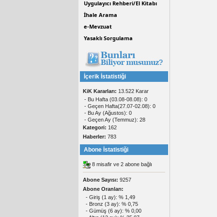
Uygulayıcı Rehberi/El Kitabı
İhale Arama
e-Mevzuat
Yasaklı Sorgulama
İçerik İstatistiği
KiK Kararları:
13.522 Karar
- Bu Hafta (03.08-08.08): 0
- Geçen Hafta(27.07-02.08): 0
- Bu Ay (Ağustos): 0
- Geçen Ay (Temmuz): 28
Kategori:
162
Haberler:
783
Abone İstatistiği
8 misafir ve 2 abone bağlı
Abone Sayısı:
9257
Abone Oranları:
- Giriş (1 ay): % 1,49
- Bronz (3 ay): % 0,75
- Gümüş (6 ay): % 0,00