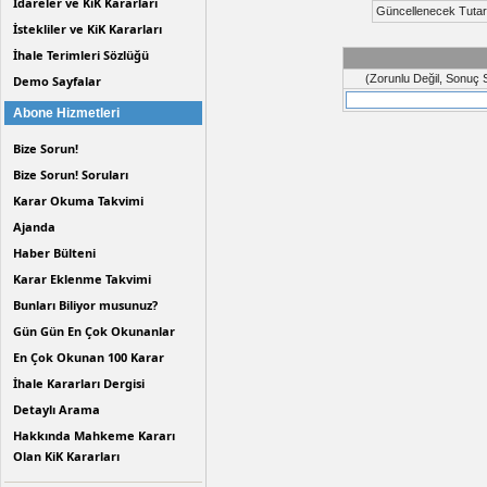
İdareler ve KiK Kararları
bir iş kaleminin malzeme ve işçilik birim fiyatı
Güncellenecek Tutar
isteklilerin faaliyet alanlarına hangi internet adres
İstekliler ve KiK Kararları
iş kaleminin isteklinin teklifindeki ağırlık oranın
halinde istekliye puan verileceği şeklinde dü
İhale Terimleri Sözlüğü
(Zorunlu Değil, Sonuç S
Demo Sayfalar
Abone Hizmetleri
Bize Sorun!
Bize Sorun! Soruları
Karar Okuma Takvimi
Ajanda
Haber Bülteni
Karar Eklenme Takvimi
Bunları Biliyor musunuz?
Gün Gün En Çok Okunanlar
En Çok Okunan 100 Karar
İhale Kararları Dergisi
Detaylı Arama
Hakkında Mahkeme Kararı
Olan KiK Kararları