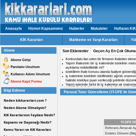
Anasayfa
Hizmet Kapsamımız
Haberler
Makaleler
Haftanın KiK
KİK Kararları
Mahkeme ve Yargı Kararları
Yü
Abone
Son Eklenenler
Geçen Ay En Çok Okuna
Konkordato ilan eden bir firmanın ihaleden elen
Abone Girişi
Yapım ihalesinin bir iş kaleminde isteklinin met
Parolamı Unuttum
açıklama reddedilebilir mi?
isteklilerin ihale konusu alanda faaliyet gösterd
Kullanıcı Adımı Unuttum
iş kaleminin isteklinin teklifindeki ağırlık oranın
halinde istekliye puan verileceği şeklinde dü
Abone Kayıt Formu
Yapım işlerinde farklı iki iş kalemine ait malzem
isteklilerin ihale konusu alanda faaliyet gösterd
bir iş kaleminin malzeme ve işçilik birim fiyatı
Bilgi Edinme
Parasal Tutar Güncelleme (Yİ-ÜFE ile Gün
Aynı ihalede iki firmadan birinin doküman ind
isteklilerin faaliyet alanlarına hangi internet adres
midir?
Neden kikkararlari.com ?
Hizmet işlerinde işin tamamlandığı tarih ile kabul t
ihale komisyon kararı için karşı oy kullanan üy
Neden Abone Olmalıyım?
Personel taşıma ihalesinde, kesin teminat süres
Kısmi zamanlı çalışma yapacak personel için tekli
KiK Kararlarının Faydası Nedir?
isteklilerin ihale konusu alanda faaliyet gösterd
Konkordato ilan eden bir firmanın ihaleden elen
Kapsamı ve Dayanağı Nedir?
Yİ-ÜFE 
Yapım ihalesinin bir iş kaleminde isteklinin met
Referans Alınacak Ay
açıklama reddedilebilir mi?
Kamu Yararı ve KiK Kararları
Yapım işlerinde farklı iki iş kalemine ait malzem
Endeks Dönemi (Biti