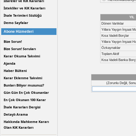
İdareler ve KiK Kararları
bir iş kaleminin malzeme ve işçilik birim fiyatı
isteklilerin faaliyet alanlarına hangi internet adres
İstekliler ve KiK Kararları
iş kaleminin isteklinin teklifindeki ağırlık oranın
halinde istekliye puan verileceği şeklinde dü
İhale Terimleri Sözlüğü
YIL
Demo Sayfalar
Dönen Varlıklar
Yıllara Yaygın İnşaat Mal
Abone Hizmetleri
Kısa Vadeli Borçlar
Bize Sorun!
Yıllara Yaygın İnşaat Ha
Özkaynaklar
Bize Sorun! Soruları
Toplam Aktif
Karar Okuma Takvimi
Kısa Vadeli Banka Borçl
Ajanda
Haber Bülteni
Karar Eklenme Takvimi
(Zorunlu Değil, Son
Bunları Biliyor musunuz?
Gün Gün En Çok Okunanlar
En Çok Okunan 100 Karar
İhale Kararları Dergisi
Detaylı Arama
Hakkında Mahkeme Kararı
Olan KiK Kararları