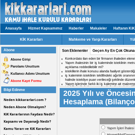
Anasayfa
Hizmet Kapsamımız
Haberler
Makaleler
Haftanın KiK
KİK Kararları
Mahkeme ve Yargı Kararları
Yü
Abone
Son Eklenenler
Geçen Ay En Çok Okuna
Konkordato ilan eden bir firmanın ihaleden elen
Abone Girişi
Yapım ihalesinin bir iş kaleminde isteklinin met
Parolamı Unuttum
açıklama reddedilebilir mi?
isteklilerin ihale konusu alanda faaliyet gösterd
Kullanıcı Adımı Unuttum
iş kaleminin isteklinin teklifindeki ağırlık oranın
halinde istekliye puan verileceği şeklinde dü
Abone Kayıt Formu
Yapım işlerinde farklı iki iş kalemine ait malzem
isteklilerin ihale konusu alanda faaliyet gösterd
bir iş kaleminin malzeme ve işçilik birim fiyatı
Bilgi Edinme
2025 Yılı ve Öncesin
Aynı ihalede iki firmadan birinin doküman ind
isteklilerin faaliyet alanlarına hangi internet adres
midir?
Neden kikkararlari.com ?
Hesaplama (Bilanço
Hizmet işlerinde işin tamamlandığı tarih ile kabul t
ihale komisyon kararı için karşı oy kullanan üy
Neden Abone Olmalıyım?
Personel taşıma ihalesinde, kesin teminat süres
Kısmi zamanlı çalışma yapacak personel için tekli
KiK Kararlarının Faydası Nedir?
isteklilerin ihale konusu alanda faaliyet gösterd
Konkordato ilan eden bir firmanın ihaleden elen
Kapsamı ve Dayanağı Nedir?
Yapım ihalesinin bir iş kaleminde isteklinin met
açıklama reddedilebilir mi?
Kamu Yararı ve KiK Kararları
Yapım İşleri İhalesi
Yapım işlerinde farklı iki iş kalemine ait malzem
Hizmet/Mal/Danışma