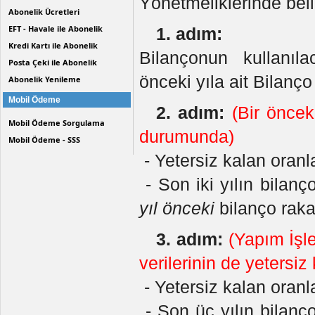
Yönetmeliklerinde beli
Abonelik Ücretleri
EFT - Havale ile Abonelik
1. adım:
Kredi Kartı ile Abonelik
Bilançonun kullanıla
Posta Çeki ile Abonelik
önceki yıla ait Bilanço 
Abonelik Yenileme
Mobil Ödeme
2. adım:
(Bir öncek
Mobil Ödeme Sorgulama
durumunda)
Mobil Ödeme - SSS
- Yetersiz kalan oranlar 
- Son iki yılın bilanç
yıl önceki
bilanço rakam
3. adım:
(Yapım İşle
verilerinin de yetersi
- Yetersiz kalan oranlar 
- Son üç yılın bilanço