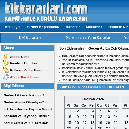
Anasayfa
Hizmet Kapsamımız
Haberler
Makaleler
Haftanın KiK
KİK Kararları
Mahkeme ve Yargı Kararları
Yü
Abone
Son Eklenenler
Geçen Ay En Çok Okuna
Konkordato ilan eden bir firmanın ihaleden elen
Abone Girişi
Yapım ihalesinin bir iş kaleminde isteklinin met
Parolamı Unuttum
açıklama reddedilebilir mi?
isteklilerin ihale konusu alanda faaliyet gösterd
Kullanıcı Adımı Unuttum
iş kaleminin isteklinin teklifindeki ağırlık oranın
halinde istekliye puan verileceği şeklinde dü
Abone Kayıt Formu
Yapım işlerinde farklı iki iş kalemine ait malzem
isteklilerin ihale konusu alanda faaliyet gösterd
bir iş kaleminin malzeme ve işçilik birim fiyatı
Bilgi Edinme
Gün Gün En Çok Okunan 50 KiK Kararı
Aynı ihalede iki firmadan birinin doküman ind
isteklilerin faaliyet alanlarına hangi internet adres
midir?
Neden kikkararlari.com ?
Hizmet işlerinde işin tamamlandığı tarih ile kabul t
ihale komisyon kararı için karşı oy kullanan üy
Haziran 2026
Neden Abone Olmalıyım?
Personel taşıma ihalesinde, kesin teminat süres
Pt
Sa
Ça
Pe
Cu
Ct
Pa
Pt
Konkordato ilan eden bir firmanın ihaleden elen
KiK Kararlarının Faydası Nedir?
1
2
3
4
5
6
7
Kapsamı ve Dayanağı Nedir?
8
9
10
11
12
13
14
6
Kamu Yararı ve KiK Kararları
15
16
17
18
19
20
21
13
22
23
24
25
26
27
28
20