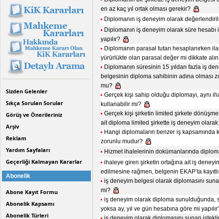
en az kaç yıl ortak olması gerekir?
Diplomanın iş deneyim olarak değerlendiril
Diplomanın iş deneyim olarak süre hesabı il
yapılır?
Diplomanın parasal tutarı hesaplanırken ila
yürürlükte olan parasal değer mi dikkate alın
Diplomanın süresinin 15 yıldan fazla iş den
belgesinin diploma sahibinin adına olması zo
mu?
Sizden Gelenler
Gerçek kişi sahip olduğu diplomayı, aynı ih
Sıkça Sorulan Sorular
kullanabilir mi?
Gerçek kişi şirketin limited şirkete dönüş
Görüş ve Önerileriniz
ait diploma limited şirkette iş deneyim olara
Arşiv
Hangi diplomaların benzer iş kapsamında k
Reklam
zorunlu mudur?
Yardım Sayfaları
Hizmet ihalelerinin dokümanlarında diplomal
Geçerliği Kalmayan Kararlar
ihaleye giren şirketin ortağına ait iş deneyi
edilmesine rağmen, belgenin EKAP’ta kayıt
Abonelik
iş deneyim belgesi olarak diplomasını sunan
mi?
Abone Kayıt Formu
iş deneyim olarak diploma sunulduğunda, sü
Abonelik Kapsamı
yoksa ay, yıl ve gün hesabına göre mi yapılı
Abonelik Türleri
iş deneyim olarak diplomasını sunan istekl