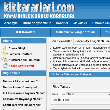
Anasayfa
Hizmet Kapsamımız
Haberler
Makaleler
Haftanın KiK
KİK Kararları
Mahkeme ve Yargı Kararları
Yü
Abone
Son Eklenenler
Geçen Ay En Çok Okuna
isteklilerin ihale konusu alanda faaliyet gösterd
Abone Girişi
Aynı ihalede iki firmadan birinin doküman ind
Parolamı Unuttum
midir?
Hizmet işlerinde işin tamamlandığı tarih ile kabul t
Kullanıcı Adımı Unuttum
ihale komisyon kararı için karşı oy kullanan üy
Personel taşıma ihalesinde, kesin teminat süres
Abone Kayıt Formu
Kısmi zamanlı çalışma yapacak personel için tekli
Bilgi Edinme
Diploma / Mezuniyet Belgesi
Neden kikkararlari.com ?
Filtre Temizle
Neden Abone Olmalıyım?
KiK Kararlarının Faydası Nedir?
İhale Türü
Kapsamı ve Dayanağı Nedir?
Başlığı Filtrele
Kamu Yararı ve KiK Kararları