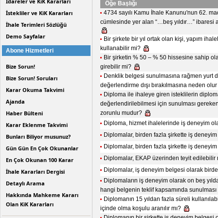
İdareler ve KiK Kararları
Öğe Başlığı
İstekliler ve KiK Kararları
4734 sayılı Kamu İhale Kanunu'nun 62. madd
cümlesinde yer alan “…beş yıldır…” ibaresi 
İhale Terimleri Sözlüğü
Demo Sayfalar
Bir şirkete bir yıl ortak olan kişi, yapım ih
kullanabilir mi?
Abone Hizmetleri
Bir şirketin % 50 – % 50 hissesine sahip ol
Bize Sorun!
girebilir mi?
Denklik belgesi sunulmasına rağmen yurt d
Bize Sorun! Soruları
değerlendirme dışı bırakılmasına neden olu
Karar Okuma Takvimi
Diploma ile ihaleye giren isteklilerin diploma
Ajanda
değerlendirilebilmesi için sunulması gereke
Haber Bülteni
zorunlu mudur?
Diploma, hizmet ihalelerinde iş deneyim ola
Karar Eklenme Takvimi
Diplomalar, birden fazla şirkette iş deneyim
Bunları Biliyor musunuz?
Diplomalar, birden fazla şirkette iş deneyim 
Gün Gün En Çok Okunanlar
Diplomalar, EKAP üzerinden teyit edilebilir
En Çok Okunan 100 Karar
Diplomalar, iş deneyim belgesi olarak birden
İhale Kararları Dergisi
Diplomaların iş deneyim olarak on beş yıldan
Detaylı Arama
hangi belgenin teklif kapsamında sunulması
Hakkında Mahkeme Kararı
Diplomanın 15 yıldan fazla süreli kullanıla
Olan KiK Kararları
içinde olma koşulu aranılır mı?
Diplomanın bir şirkette iş deneyim belgesi o