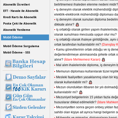
Abonelik Ücretleri
belirtmemesi ihaleden elenme nedeni midir
iş deneyim olarak elektrik mühendisliği dipl
EFT - Havale ile Abonelik
elektrik-elektronik mühendisliği diploması da
Kredi Kartı ile Abonelik
iş deneyim olarak sunulan diploma bedelini
Posta Çeki ile Abonelik
dikkate alınır?
Abonelik Yenileme
iş ortaklığı olarak girilen yapım ihalelerinde
olarak sunulması mevzuata uygun olur mu?
Mobil Ödeme
iş ortaklığı olarak ihaleye girildiğinde, ay
ortak tarafından kullanılabilir mi?
(Danıştay K
Mobil Ödeme Sorgulama
Kamu görevlilerinin ortak olduğu ve iş dene
Mobil Ödeme - SSS
değerlendirmeye alınmasında şirkete ortak ol
alınır?
(İdare Mehkemesi Kararı)
Mal alım ihalelerinde diploma, iş deneyim b
Memurun diploması kullanılarak tüzel kişil
Mesleki faaliyetten yasaklanmış olan bir kiş
olarak kullanılabilir mi?
Mezun olunduktan itibaren bir yılı dolmadı
kullanılabilir mi?
Mezuniyet belgelerinin 15 yıldan fazla değe
hususlarar dikkat edilmelidir?
(İdare Mahkem
Mezuniyetten sonra geçen onbeş yıldan faz
sahibi olan kişiye ait ayrıca hangi belgenin
Mühendis ve mimarlar, diplomalarını hangi 