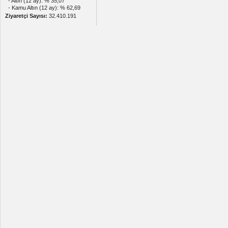
- Altın (12 ay): % 35,07
- Kamu Altın (12 ay): % 62,69
Ziyaretçi Sayısı:
32.410.191