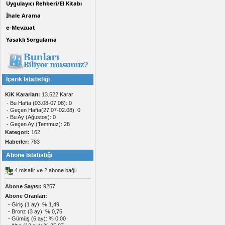
Uygulayıcı Rehberi/El Kitabı
İhale Arama
e-Mevzuat
Yasaklı Sorgulama
İçerik İstatistiği
KiK Kararları:
13.522 Karar
- Bu Hafta (03.08-07.08): 0
- Geçen Hafta(27.07-02.08): 0
- Bu Ay (Ağustos): 0
- Geçen Ay (Temmuz): 28
Kategori:
162
Haberler:
783
Abone İstatistiği
4 misafir ve 2 abone bağlı
Abone Sayısı:
9257
Abone Oranları:
- Giriş (1 ay): % 1,49
- Bronz (3 ay): % 0,75
- Gümüş (6 ay): % 0,00