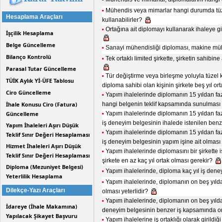
Mühendis veya mimarlar hangi durumda tüzel
Hesaplama Araçları
kullanabilirler?
Ortağına ait diplomayı kullanarak ihaleye gi
İşçilik Hesaplama
Belge Güncelleme
Sanayi mühendisliği diploması, makine müh
Bilanço Kontrolü
Tek ortaklı limited şirkette, şirketin sahibin
Parasal Tutar Güncelleme
Tür değiştirme veya birleşme yoluyla tüzel k
TÜİK Aylık Yİ-ÜFE Tablosu
diploma sahibi olan kişinin şirkete beş yıl o
Ciro Güncelleme
Yapım ihalelerinde diplomanın 15 yıldan faz
İhale Konusu Ciro (Fatura)
hangi belgenin teklif kapsamında sunulması
Güncelleme
Yapım ihalelerinde diplomanın 15 yıldan fa
iş deneyim belgesinin ihalede istenilen ben
Yapım İhaleleri Aşırı Düşük
Yapım ihalelerinde diplomanın 15 yıldan fa
Teklif Sınır Değeri Hesaplaması
iş deneyim belgesinin yapım işine ait olmas
Hizmet İhaleleri Aşırı Düşük
Yapım ihalelerinde diplomasını bir şirkette
Teklif Sınır Değeri Hesaplaması
şirkete en az kaç yıl ortak olması gerekir?
Diploma (Mezuniyet Belgesi)
Yapım ihalelerinde, diploma kaç yıl iş deney
Yeterlilik Hesaplama
Yapım ihalelerinde, diplomanın on beş yıldan
Dilekçe-Yazı Araçları
olması yeterlidir?
Yapım ihalelerinde, diplomanın on beş yıldan
İdareye (İhale Makamına)
deneyim belgesinin benzer iş kapsamında 
Yapılacak Şikayet Başvuru
Yapım ihalelerine iş ortaklığı olarak girildi