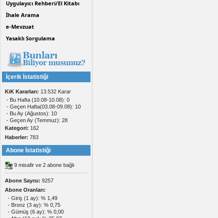
Uygulayıcı Rehberi/El Kitabı
İhale Arama
e-Mevzuat
Yasaklı Sorgulama
İçerik İstatistiği
KiK Kararları:
13.532 Karar
- Bu Hafta (10.08-10.08): 0
- Geçen Hafta(03.08-09.08): 10
- Bu Ay (Ağustos): 10
- Geçen Ay (Temmuz): 28
Kategori:
162
Haberler:
783
Abone İstatistiği
9 misafir ve 2 abone bağlı
Abone Sayısı:
9257
Abone Oranları:
- Giriş (1 ay): % 1,49
- Bronz (3 ay): % 0,75
- Gümüş (6 ay): % 0,00