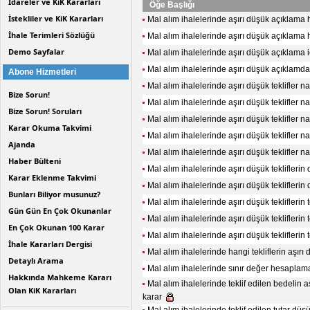
İdareler ve KiK Kararları
Öğe Başlığı
İstekliler ve KiK Kararları
Mal alım ihalelerinde aşırı düşük açıklam
İhale Terimleri Sözlüğü
Mal alım ihalelerinde aşırı düşük açıklam
Demo Sayfalar
Mal alım ihalelerinde aşırı düşük açıklama 
Mal alım ihalelerinde aşırı düşük açıklamda 
Abone Hizmetleri
Mal alım ihalelerinde aşırı düşük teklifler nas
Bize Sorun!
Mal alım ihalelerinde aşırı düşük teklifler nas
Bize Sorun! Soruları
Mal alım ihalelerinde aşırı düşük teklifler nas
Karar Okuma Takvimi
Mal alım ihalelerinde aşırı düşük teklifler nas
Ajanda
Mal alım ihalelerinde aşırı düşük teklifler nas
Haber Bülteni
Mal alım ihalelerinde aşırı düşük tekliflerin 
Karar Eklenme Takvimi
Mal alım ihalelerinde aşırı düşük tekliflerin 
Bunları Biliyor musunuz?
Mal alım ihalelerinde aşırı düşük teklifleri
Gün Gün En Çok Okunanlar
Mal alım ihalelerinde aşırı düşük tekliflerin 
En Çok Okunan 100 Karar
Mal alım ihalelerinde aşırı düşük tekliflerin t
İhale Kararları Dergisi
Mal alım ihalelerinde hangi tekliflerin aşırı
Detaylı Arama
Mal alım ihalelerinde sınır değer hesaplamak 
Hakkında Mahkeme Kararı
Mal alım ihalelerinde teklif edilen bedelin aş
Olan KiK Kararları
karar