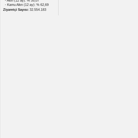
- Altın (12 ay): % 35,07
- Kamu Altın (12 ay): % 62,69
Ziyaretçi Sayısı:
32.554.183