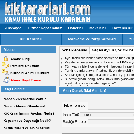
Anasayfa
Hizmet Kapsamımız
Haberler
Makaleler
Haftanın KiK
KİK Kararları
Mahkeme ve Yargı Kararları
Yü
Abone
Son Eklenenler
Geçen Ay En Çok Okuna
isteklilerin ihale konusu alanda faaliyet gösterd
Abone Girişi
Aynı ihalede iki firmadan birinin doküman ind
Parolamı Unuttum
midir?
Hizmet işlerinde işin tamamlandığı tarih ile kabul t
Kullanıcı Adımı Unuttum
ihale komisyon kararı için karşı oy kullanan üy
Personel taşıma ihalesinde, kesin teminat süres
Abone Kayıt Formu
Konkordato ilan eden bir firmanın ihaleden elen
Bilgi Edinme
Aşırı Düşük (Mal Alımları)
Neden kikkararlari.com ?
Filtre Temizle
Neden Abone Olmalıyım?
KiK Kararlarının Faydası Nedir?
İhale Türü
Kapsamı ve Dayanağı Nedir?
Başlığı Filtrele
Kamu Yararı ve KiK Kararları