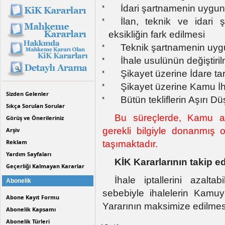
İdari şartnamenin uygu
İlan, teknik ve idari
eksikliğin fark edilmesi
Teknik şartnamenin uy
İhale usulünün değiştiri
Şikayet üzerine İdare tar
Şikayet üzerine Kamu İha
Sizden Gelenler
Bütün tekliflerin Aşırı D
Sıkça Sorulan Sorular
Bu süreçlerde, Kamu alı
Görüş ve Önerileriniz
gerekli bilgiyle donanmış 
Arşiv
Reklam
taşımaktadır.
Yardım Sayfaları
KİK Kararlarının takip ed
Geçerliği Kalmayan Kararlar
İhale iptallerini azalta
Abonelik
sebebiyle ihalelerin Kamu
Abone Kayıt Formu
Yararının maksimize edilmesi
Abonelik Kapsamı
Abonelik Türleri