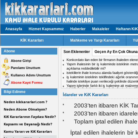
Anasayfa
Hizmet Kapsamımız
Haberler
Makaleler
Haftanın KiK
KİK Kararları
Mahkeme ve Yargı Kararları
Yü
Abone
Son Eklenenler
Geçen Ay En Çok Okuna
Konkordato ilan eden bir firmanın ihaleden elen
Abone Girişi
Yapım ihalesinin bir iş kaleminde isteklinin met
Parolamı Unuttum
açıklama reddedilebilir mi?
isteklilerin ihale konusu alanda faaliyet gösterd
Kullanıcı Adımı Unuttum
iş kaleminin isteklinin teklifindeki ağırlık oranın
halinde istekliye puan verileceği şeklinde dü
Abone Kayıt Formu
Yapım işlerinde farklı iki iş kalemine ait malzem
isteklilerin ihale konusu alanda faaliyet gösterd
bir iş kaleminin malzeme ve işçilik birim fiyatı
Bilgi Edinme
Aynı ihalede iki firmadan birinin doküman ind
İdareler ve KiK Kararları
isteklilerin faaliyet alanlarına hangi internet adres
midir?
Neden kikkararlari.com ?
Hizmet işlerinde işin tamamlandığı tarih ile kabul t
2003’ten itibaren KİK Tar
ihale komisyon kararı için karşı oy kullanan üy
Neden Abone Olmalıyım?
Personel taşıma ihalesinde, kesin teminat süres
2003’ten itibaren idarele
Kısmi zamanlı çalışma yapacak personel için tekli
KiK Kararlarının Faydası Nedir?
Toplam iptal edilen ihal
Kapsamı ve Dayanağı Nedir?
Kamu Yararı ve KiK Kararları
İptal edilen ihalelerin bi