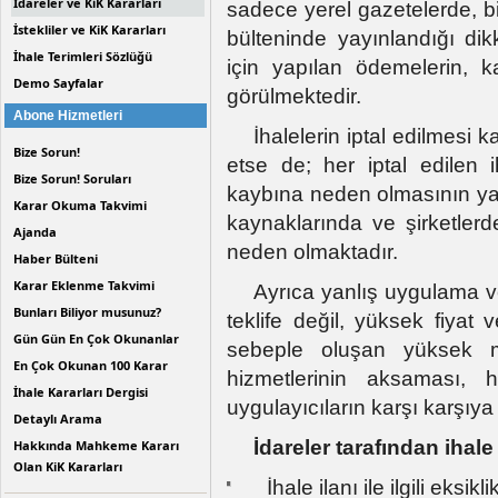
İdareler ve KiK Kararları
sadece yerel gazetelerde, 
İstekliler ve KiK Kararları
bülteninde yayınlandığı dikka
İhale Terimleri Sözlüğü
için yapılan ödemelerin,
Demo Sayfalar
görülmektedir.
Abone Hizmetleri
İhalelerin iptal edilmesi ka
Bize Sorun!
etse de; her iptal edilen
Bize Sorun! Soruları
kaybına neden olmasının yan
Karar Okuma Takvimi
kaynaklarında ve şirketler
Ajanda
neden olmaktadır.
Haber Bülteni
Karar Eklenme Takvimi
Ayrıca yanlış uygulama 
Bunları Biliyor musunuz?
teklife değil, yüksek fiyat 
Gün Gün En Çok Okunanlar
sebeple oluşan yüksek ma
En Çok Okunan 100 Karar
hizmetlerinin aksaması,
İhale Kararları Dergisi
uygulayıcıların karşı karşıya
Detaylı Arama
İdareler tarafından ihale
Hakkında Mahkeme Kararı
Olan KiK Kararları
İhale ilanı ile ilgili eksikl