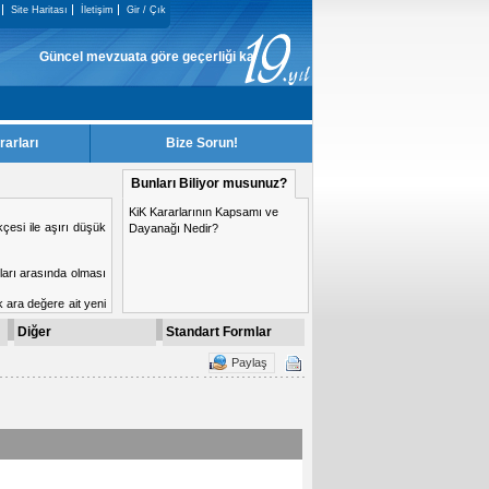
Site Haritası
İletişim
Gir / Çık
Güncel mevzuata göre geçerliği kalmayan KiK Kararları, sitemizden kaldırılm
rarları
Bize Sorun!
Bunları Biliyor musunuz?
KiK Kararlarının Kapsamı ve
si yasaklanma nedeni
Dayanağı Nedir?
Diğer
Standart Formlar
Paylaş