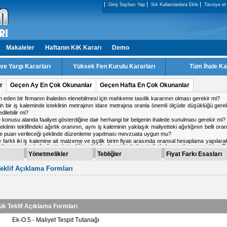
Giriş Sayfası Yap
Sık Kullanılanlara Ekle
Tavsiye et
Makaleler
Haftanın KiK Kararı
Demo
e Yargı Kararları
Yüksek Fen Kurulu Kararları
Tüm İhale Ka
r
Geçen Ay En Çok Okunanlar
Geçen Hafta En Çok Okunanlar
ale konusu alanda faaliyet gösterdiğine dair herhangi bir belgenin ihalede sunulması gerekir mi?
ki firmadan birinin doküman indirmiş olduğu IP adresinden diğer firmanın da teklif verme
 işin tamamlandığı tarih ile kabul tarihi aynı tarih olabilir mi?
 kararı için karşı oy kullanan üyeler gerekçesini yazması gerekir mi?
a ihalesinde, kesin teminat süresinin 2 yıl olarak belirlenmesi mevzuata uygun mu?
alışma yapacak personel için teklif c?etvelinde ayrı satır açılabilir mi
Yönetmelikler
Tebliğler
Fiyat Farkı Esasları
eklif Açıklama Formları
ük Teklif Açıklama Formları
Ek-O.5 - Maliyet Tespit Tutanağı