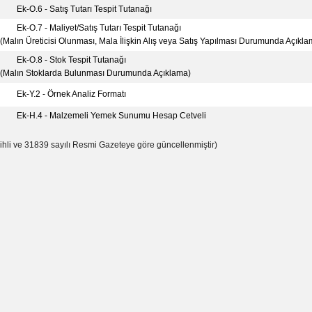
Ek-O.6 - Satış Tutarı Tespit Tutanağı
Ek-O.7 - Maliyet/Satış Tutarı Tespit Tutanağı
(Malın Üreticisi Olunması, Mala İlişkin Alış veya Satış Yapılması Durumunda Açıkla
Ek-O.8 - Stok Tespit Tutanağı
(Malın Stoklarda Bulunması Durumunda Açıklama)
Ek-Y.2 - Örnek Analiz Formatı
Ek-H.4 - Malzemeli Yemek Sunumu Hesap Cetveli
ihli ve 31839 sayılı Resmi Gazeteye göre güncellenmiştir)