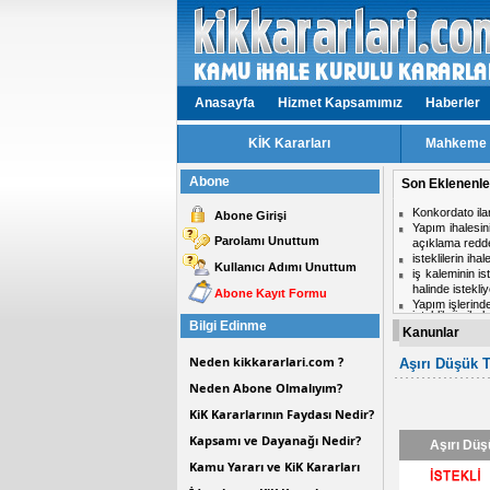
Anasayfa
Hizmet Kapsamımız
Haberler
KİK Kararları
Mahkeme v
Abone
Son Eklenenle
isteklilerin ih
Abone Girişi
Aynı ihalede i
Parolamı Unuttum
midir?
Hizmet işlerinde
Kullanıcı Adımı Unuttum
ihale komisyon
Personel taşım
Abone Kayıt Formu
Kısmi zamanlı ç
Bilgi Edinme
Kanunlar
Neden kikkararlari.com ?
Aşırı Düşük T
Neden Abone Olmalıyım?
KiK Kararlarının Faydası Nedir?
Kapsamı ve Dayanağı Nedir?
Aşırı Düş
Kamu Yararı ve KiK Kararları