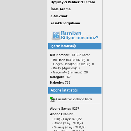
Uygulayıcı Rehberi/El Kitabı
İhale Arama
e-Mevzuat
Yasaklı Sorgulama
İçerik İstatistiği
KiK Kararları:
13.522 Karar
- Bu Hafta (03.08-06.08): 0
- Geçen Hafta(27.07-02.08): 0
- Bu Ay (Ağustos): 0
- Geçen Ay (Temmuz): 28
Kategori:
162
Haberler:
783
Abone İstatistiği
4 misafir ve 2 abone bağlı
Abone Sayısı:
9257
Abone Oranları:
- Giriş (1 ay): % 2,22
- Bronz (3 ay): % 0,74
- Gümüş (6 ay): % 0,00