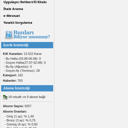
Uygulayıcı Rehberi/El Kitabı
İhale Arama
e-Mevzuat
Yasaklı Sorgulama
İçerik İstatistiği
KiK Kararları:
13.522 Karar
- Bu Hafta (03.08-06.08): 0
- Geçen Hafta(27.07-02.08): 0
- Bu Ay (Ağustos): 0
- Geçen Ay (Temmuz): 28
Kategori:
162
Haberler:
783
Abone İstatistiği
18 misafir ve 9 abone bağlı
Abone Sayısı:
9257
Abone Oranları:
- Giriş (1 ay): % 1,49
- Bronz (3 ay): % 0,75
- Gümüş (6 ay): % 0,00