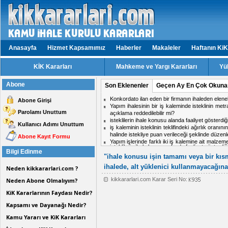
Anasayfa
Hizmet Kapsamımız
Haberler
Makaleler
Haftanın KiK
KİK Kararları
Mahkeme ve Yargı Kararları
Yü
Abone
Son Eklenenler
Geçen Ay En Çok Okuna
isteklilerin ihale konusu alanda faaliyet gösterd
Abone Girişi
Aynı ihalede iki firmadan birinin doküman ind
Parolamı Unuttum
midir?
Hizmet işlerinde işin tamamlandığı tarih ile kabul t
Kullanıcı Adımı Unuttum
ihale komisyon kararı için karşı oy kullanan üy
Personel taşıma ihalesinde, kesin teminat süres
Abone Kayıt Formu
Kısmi zamanlı çalışma yapacak personel için tekli
Bilgi Edinme
"ihale konusu işin tamamı veya bir kısm
ihalede, alt yüklenici kullanmayacağına
Neden kikkararlari.com ?
kikkararlari.com Karar Seri No:
Neden Abone Olmalıyım?
KiK Kararlarının Faydası Nedir?
Kapsamı ve Dayanağı Nedir?
Kamu Yararı ve KiK Kararları