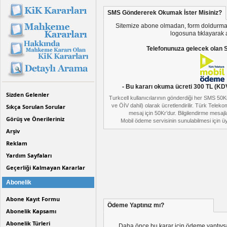
SMS Göndererek Okumak İster Misiniz?
Sitemize abone olmadan, form doldurmad
logosuna tıklayarak 
Telefonunuza gelecek olan SM
- Bu kararı okuma ücreti 300 TL (KDV D
Sizden Gelenler
Turkcell kullanıcılarının gönderdiği her SMS 50
ve ÖİV dahil) olarak ücretlendirilir. Türk Telek
Sıkça Sorulan Sorular
mesaj için 50Kr’dur. Bilgilendirme mesajla
Görüş ve Önerileriniz
Mobil ödeme servisinin sunulabilmesi için üye
Arşiv
Reklam
Yardım Sayfaları
Geçerliği Kalmayan Kararlar
Abonelik
Abone Kayıt Formu
Ödeme Yaptınız mı?
Abonelik Kapsamı
Abonelik Türleri
Daha önce bu karar için ödeme yaptıys