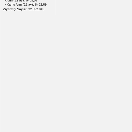
- Altın (12 ay): % 35,07
- Kamu Altın (12 ay): % 62,69
Ziyaretçi Sayısı:
32.392.843