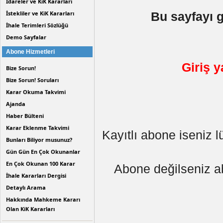
İdareler ve KiK Kararları
İstekliler ve KiK Kararları
Bu sayfayı g
İhale Terimleri Sözlüğü
Demo Sayfalar
Abone Hizmetleri
Giriş 
Bize Sorun!
Bize Sorun! Soruları
Karar Okuma Takvimi
Ajanda
Haber Bülteni
Karar Eklenme Takvimi
Kayıtlı abone iseniz l
Bunları Biliyor musunuz?
Gün Gün En Çok Okunanlar
En Çok Okunan 100 Karar
Abone değilseniz a
İhale Kararları Dergisi
Detaylı Arama
Hakkında Mahkeme Kararı
Olan KiK Kararları