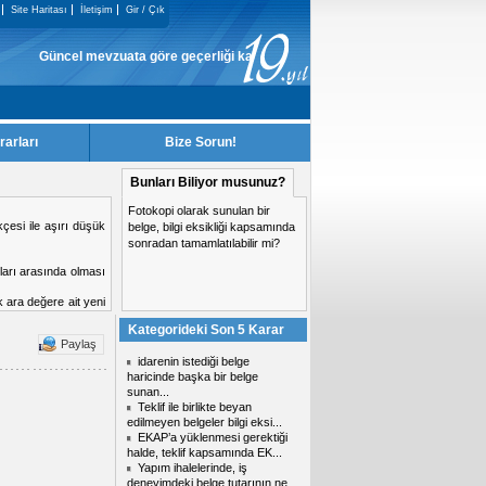
Site Haritası
İletişim
Gir / Çık
Güncel mevzuata göre geçerliği kalmayan KiK Kararları, sitemizden kaldırılma
rarları
Bize Sorun!
Bunları Biliyor musunuz?
Fotokopi olarak sunulan bir
si yasaklanma nedeni
belge, bilgi eksikliği kapsamında
sonradan tamamlatılabilir mi?
Kategorideki Son 5 Karar
Paylaş
idarenin istediği belge
haricinde başka bir belge
sunan...
Teklif ile birlikte beyan
edilmeyen belgeler bilgi eksi...
EKAP’a yüklenmesi gerektiği
halde, teklif kapsamında EK...
Yapım ihalelerinde, iş
deneyimdeki belge tutarının ne