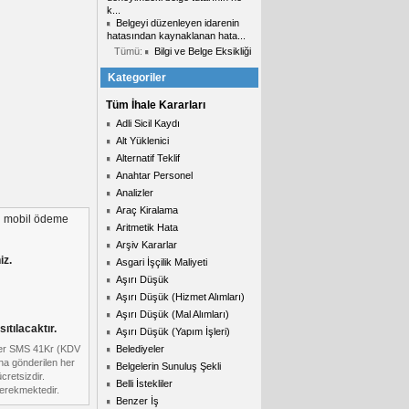
k...
Belgeyi düzenleyen idarenin
hatasından kaynaklanan hata...
Tümü:
Bilgi ve Belge Eksikliği
Kategoriler
Tüm İhale Kararları
Adli Sicil Kaydı
Alt Yüklenici
Alternatif Teklif
Anahtar Personel
Analizler
Araç Kiralama
i mobil ödeme
Aritmetik Hata
Arşiv Kararlar
iz.
Asgari İşçilik Maliyeti
Aşırı Düşük
Aşırı Düşük (Hizmet Alımları)
Aşırı Düşük (Mal Alımları)
ıtılacaktır.
Aşırı Düşük (Yapım İşleri)
 her SMS 41Kr (KDV
Belediyeler
ına gönderilen her
Belgelerin Sunuluş Şekli
cretsizdir.
Belli İstekliler
gerekmektedir.
Benzer İş