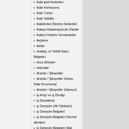
ihale iptal Nedenleri
ihale Komisyonu
ihale Türleri
ihale Yetkilisi
ihalelerden Elenme Nedenleri
ihaleye Katılamayacak Olanlar
ihaleye Katılımı Sınırlananlar
ilaçlama
ilanlar
imalatçı ve Yetkili Satıcı
Belgeleri
imza Sirküleri
istisnalar
itirazlar / Şikayetler
itirazlar / Şikayetler (Kamu
İhale Kurumuna)
itirazlar / Şikayetler (İdareye)
iş Artışı ve iş Eksilişi
iş Denetleme
iş Deneyim (Alt Yüklenici)
iş Deneyim Belgeleri
iş Deneyim Belgeleri (Hizmet
Alımları)
iş Deneyim Belgeleri (Mal