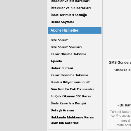
İdareler ve KiK Kararları
İstekliler ve KiK Kararları
İhale Terimleri Sözlüğü
Demo Sayfalar
Abone Hizmetleri
Bize Sorun!
Bize Sorun! Soruları
Karar Okuma Takvimi
Ajanda
SMS Göndere
Haber Bülteni
Sitemize a
Karar Eklenme Takvimi
Bunları Biliyor musunuz?
Gün Gün En Çok Okunanlar
En Çok Okunan 100 Karar
İhale Kararları Dergisi
- Bu kar
Detaylı Arama
Turkcell kulla
ve ÖİV dahil) 
Hakkında Mahkeme Kararı
mesaj i
Olan KiK Kararları
Mobil ödem