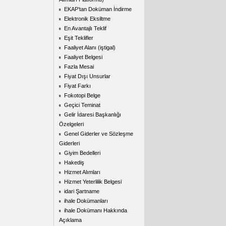
EKAP’tan Doküman İndirme
Elektronik Eksiltme
En Avantajlı Teklif
Eşit Teklifler
Faaliyet Alanı (iştigal)
Faaliyet Belgesi
Fazla Mesai
Fiyat Dışı Unsurlar
Fiyat Farkı
Fokotopi Belge
Geçici Teminat
Gelir İdaresi Başkanlığı
Özelgeleri
Genel Giderler ve Sözleşme
Giderleri
Giyim Bedelleri
Hakediş
Hizmet Alımları
Hizmet Yeterlilik Belgesi
idari Şartname
ihale Dokümanları
ihale Dokümanı Hakkında
Açıklama