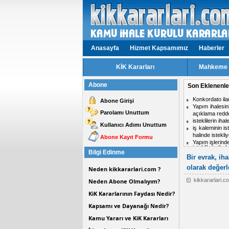
Anasayfa
Hizmet Kapsamımız
Haberler
KİK Kararları
Mahkeme v
Abone
Son Eklenenle
isteklilerin ih
Abone Girişi
Aynı ihalede i
Parolamı Unuttum
midir?
Hizmet işlerinde
Kullanıcı Adımı Unuttum
ihale komisyon
Personel taşım
Abone Kayıt Formu
Kısmi zamanlı ç
Bilgi Edinme
Bir evrak, ih
olarak değerl
Neden kikkararlari.com ?
kikkararlari.
Neden Abone Olmalıyım?
KiK Kararlarının Faydası Nedir?
Kapsamı ve Dayanağı Nedir?
Kamu Yararı ve KiK Kararları