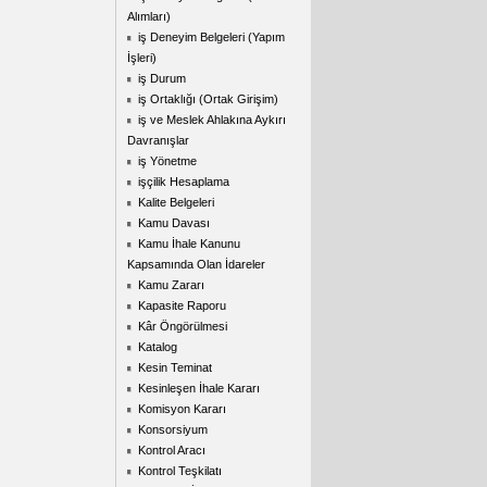
Alımları)
iş Deneyim Belgeleri (Yapım
İşleri)
iş Durum
iş Ortaklığı (Ortak Girişim)
iş ve Meslek Ahlakına Aykırı
Davranışlar
iş Yönetme
işçilik Hesaplama
Kalite Belgeleri
Kamu Davası
Kamu İhale Kanunu
Kapsamında Olan İdareler
Kamu Zararı
Kapasite Raporu
Kâr Öngörülmesi
Katalog
Kesin Teminat
Kesinleşen İhale Kararı
Komisyon Kararı
Konsorsiyum
Kontrol Aracı
Kontrol Teşkilatı