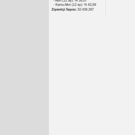
- Altın (12 ay): % 35,07
- Kamu Altın (12 ay): % 62,69
Ziyaretçi Sayısı:
32.438.287