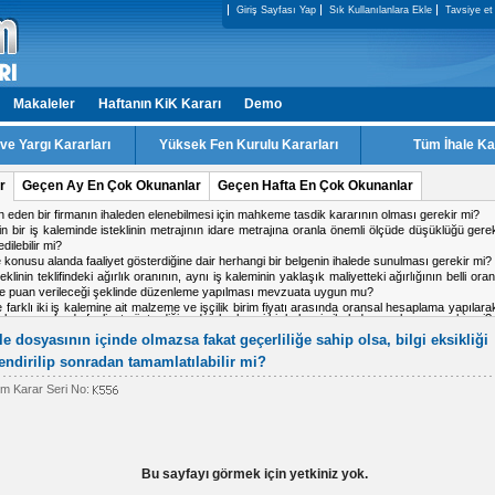
Giriş Sayfası Yap
Sık Kullanılanlara Ekle
Tavsiye et
Makaleler
Haftanın KiK Kararı
Demo
e Yargı Kararları
Yüksek Fen Kurulu Kararları
Tüm İhale Ka
r
Geçen Ay En Çok Okunanlar
Geçen Hafta En Çok Okunanlar
ale konusu alanda faaliyet gösterdiğine dair herhangi bir belgenin ihalede sunulması gerekir mi?
ki firmadan birinin doküman indirmiş olduğu IP adresinden diğer firmanın da teklif verme
 işin tamamlandığı tarih ile kabul tarihi aynı tarih olabilir mi?
 kararı için karşı oy kullanan üyeler gerekçesini yazması gerekir mi?
a ihalesinde, kesin teminat süresinin 2 yıl olarak belirlenmesi mevzuata uygun mu?
alışma yapacak personel için teklif c?etvelinde ayrı satır açılabilir mi
ale dosyasının içinde olmazsa fakat geçerliliğe sahip olsa, bilgi eksikliği
endirilip sonradan tamamlatılabilir mi?
com Karar Seri No:
Bu sayfayı görmek için yetkiniz yok.