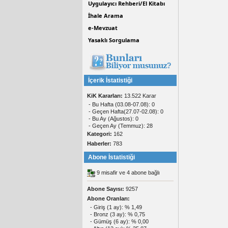
Uygulayıcı Rehberi/El Kitabı
İhale Arama
e-Mevzuat
Yasaklı Sorgulama
İçerik İstatistiği
KiK Kararları:
13.522 Karar
- Bu Hafta (03.08-07.08): 0
- Geçen Hafta(27.07-02.08): 0
- Bu Ay (Ağustos): 0
- Geçen Ay (Temmuz): 28
Kategori:
162
Haberler:
783
Abone İstatistiği
9 misafir ve 4 abone bağlı
Abone Sayısı:
9257
Abone Oranları:
- Giriş (1 ay): % 1,49
- Bronz (3 ay): % 0,75
- Gümüş (6 ay): % 0,00