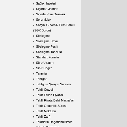
Sağlık İhaleleri
Sigorta Giderleri
Sigorta Prim Oranları
Sorumluluk
Sosyal Güvenlik Prim Borcu
(SGK Borcu)
Sözleşme
Sözleşme Devri
Sözleşme Feshi
Sözleşme Tasarısı
Standart Formlar
Süre Uzatımı
Sınır Değer
Tanımlar
Tebligat
Tebliğ ve Şikayet Süreleri
Teklif Cetveli
Teklif Edilen Fiyatlar
Teklif Fiyata Dahil Masraflar
Teklif Geçerlilik Süresi
Teklif Mektubu
Teklif Zarfı
Tekliflerin Değerlendirilmesi