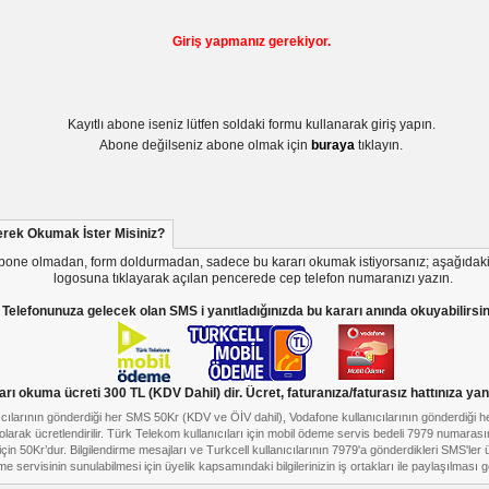
Giriş yapmanız gerekiyor.
Kayıtlı abone iseniz lütfen soldaki formu kullanarak giriş yapın.
Abone değilseniz abone olmak için
buraya
tıklayın.
rek Okumak İster Misiniz?
bone olmadan, form doldurmadan, sadece bu kararı okumak istiyorsanız; aşağıdak
logosuna tıklayarak açılan pencerede cep telefon numaranızı yazın.
Telefonunuza gelecek olan SMS i yanıtladığınızda bu kararı anında okuyabilirsin
arı okuma ücreti 300 TL (KDV Dahil) dir. Ücret, faturanıza/faturasız hattınıza yans
nıcılarının gönderdiği her SMS 50Kr (KDV ve ÖİV dahil), Vodafone kullanıcılarının gönderdiği
olarak ücretlendirilir. Türk Telekom kullanıcıları için mobil ödeme servis bedeli 7979 numaras
çin 50Kr’dur. Bilgilendirme mesajları ve Turkcell kullanıcılarının 7979'a gönderdikleri SMS'ler ü
e servisinin sunulabilmesi için üyelik kapsamındaki bilgilerinizin iş ortakları ile paylaşılması 