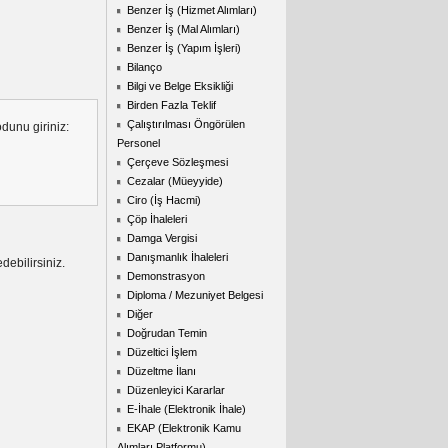
Benzer İş (Hizmet Alımları)
Benzer İş (Mal Alımları)
Benzer İş (Yapım İşleri)
Bilanço
Bilgi ve Belge Eksikliği
Birden Fazla Teklif
Çalıştırılması Öngörülen
dunu giriniz:
Personel
Çerçeve Sözleşmesi
Cezalar (Müeyyide)
Ciro (İş Hacmi)
Çöp İhaleleri
Damga Vergisi
Danışmanlık İhaleleri
debilirsiniz.
Demonstrasyon
Diploma / Mezuniyet Belgesi
Diğer
Doğrudan Temin
Düzeltici İşlem
Düzeltme İlanı
Düzenleyici Kararlar
E-İhale (Elektronik İhale)
EKAP (Elektronik Kamu
Alımları Platformu)