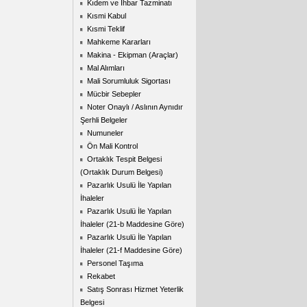
Kıdem ve İhbar Tazminatı
Kısmi Kabul
Kısmi Teklif
Mahkeme Kararları
Makina - Ekipman (Araçlar)
Mal Alımları
Mali Sorumluluk Sigortası
Mücbir Sebepler
Noter Onaylı / Aslının Aynıdır
Şerhli Belgeler
Numuneler
Ön Mali Kontrol
Ortaklık Tespit Belgesi
(Ortaklık Durum Belgesi)
Pazarlık Usulü İle Yapılan
İhaleler
Pazarlık Usulü İle Yapılan
İhaleler (21-b Maddesine Göre)
Pazarlık Usulü İle Yapılan
İhaleler (21-f Maddesine Göre)
Personel Taşıma
Rekabet
Satış Sonrası Hizmet Yeterlik
Belgesi