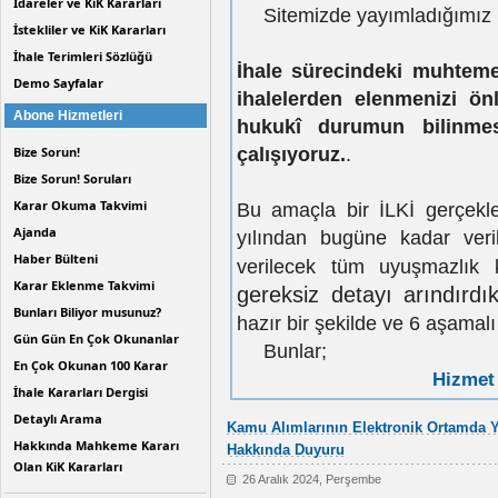
İdareler ve KiK Kararları
Sitemizde yayımladığımız K
İstekliler ve KiK Kararları
İhale Terimleri Sözlüğü
İhale sürecindeki muhteme
Demo Sayfalar
ihalelerden elenmenizi önl
Abone Hizmetleri
hukukî durumun bilinmes
Bize Sorun!
çalışıyoruz.
.
Bize Sorun! Soruları
Karar Okuma Takvimi
Bu amaçla bir İLKİ gerçekle
Ajanda
yılından bugüne kadar ver
Haber Bülteni
verilecek tüm uyuşmazlık 
Karar Eklenme Takvimi
gereksiz detayı arındırd
Bunları Biliyor musunuz?
hazır bir şekilde ve 6 aşamal
Gün Gün En Çok Okunanlar
Bunlar;
En Çok Okunan 100 Karar
Hizmet 
İhale Kararları Dergisi
Detaylı Arama
Kamu Alımlarının Elektronik Ortamda Y
Hakkında Mahkeme Kararı
Hakkında Duyuru
Olan KiK Kararları
26 Aralık 2024, Perşembe