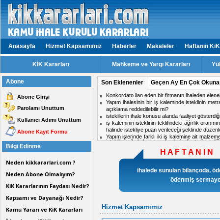
Anasayfa
Hizmet Kapsamımız
Haberler
Makaleler
Haftanın KiK
KİK Kararları
Mahkeme ve Yargı Kararları
Yü
Abone
Son Eklenenler
Geçen Ay En Çok Okuna
isteklilerin ihale konusu alanda faaliyet gösterd
Abone Girişi
Aynı ihalede iki firmadan birinin doküman ind
Parolamı Unuttum
midir?
Hizmet işlerinde işin tamamlandığı tarih ile kabul t
Kullanıcı Adımı Unuttum
ihale komisyon kararı için karşı oy kullanan üy
Personel taşıma ihalesinde, kesin teminat süres
Abone Kayıt Formu
Kısmi zamanlı çalışma yapacak personel için tekli
Bilgi Edinme
H A F T A N I N
Neden kikkararlari.com ?
ihalede sunulan bilançoda, ö
Neden Abone Olmalıyım?
ödenmiş sermaye 
KiK Kararlarının Faydası Nedir?
Kapsamı ve Dayanağı Nedir?
Hizmet Kapsamımız
Kamu Yararı ve KiK Kararları